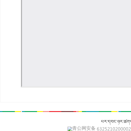
པར་དབང་ཉར་ཚགས
青公网安备 632521020000