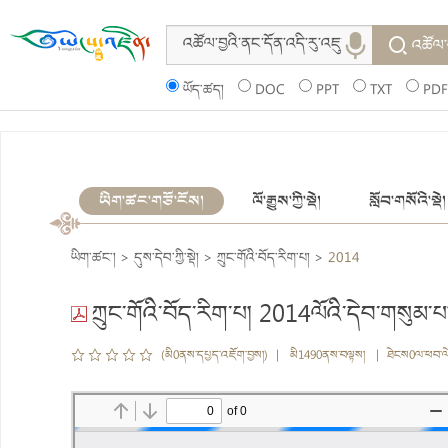
འཚོལ་
ཡོད་ཚད།
DOC
PPT
TXT
PDF
ཡིག་ཚང་གཙོ་ངོས།
ལོ་རྒྱུས་ཀྱི་སྡེ།
སློབ་གསོའི་སྡེ།
ཡིག་ཚང་།
>
དུས་དེབ་ཀྱི་སྡེ།
>
ཀྲུང་གོའི་བོད་རིག་པ།
>
2014
ཀྲུང་གོའི་བོད་རིག་པ། 2014ལོའི་དེབ་གསུམ་པ
(མི0ནས་དཔྱད་འཇོག་བྱས།) | མི1490ནས་བལྟས། | ཐེངས0ལ་ཕབ་ལ