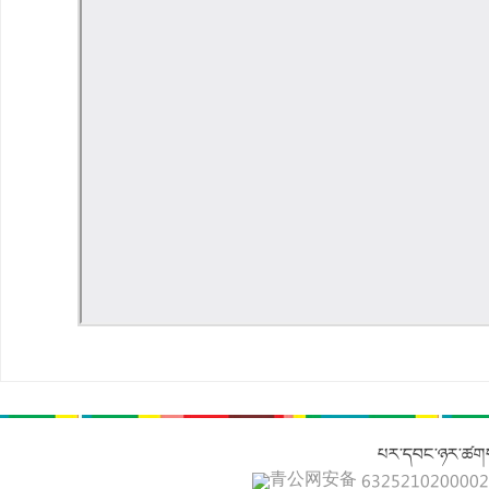
པར་དབང་ཉར་ཚགས
青公网安备 632521020000