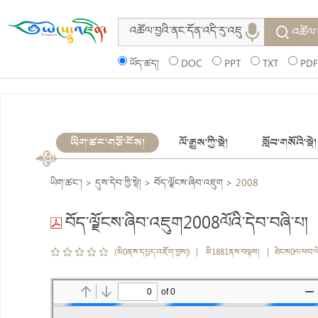
འཚོལ་
ཡོད་ཚད།
DOC
PPT
TXT
PDF
ཡིག་ཚང་གཙོ་ངོས།
ལོ་རྒྱུས་ཀྱི་སྡེ།
སློབ་གསོའི་སྡེ།
ཡིག་ཚང་།
>
དུས་དེབ་ཀྱི་སྡེ།
>
བོད་ལྗོངས་ཞིབ་འཇུག
>
2008
བོད་ལྗོངས་ཞིབ་འཇུག2008ལོའི་དེབ་བཞི་པ།
(མི0ནས་དཔྱད་འཇོག་བྱས།) | མི1881ནས་བལྟས། | ཐེངས0ལ་ཕབ་ལ