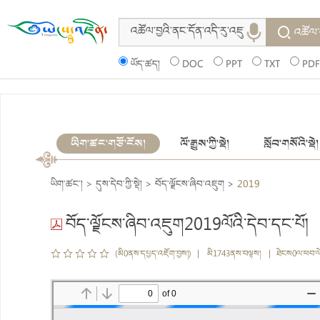
འཚོལ་
ཡོད་ཚད།
DOC
PPT
TXT
PDF
ཡིག་ཚང་གཙོ་ངོས།
ལོ་རྒྱུས་ཀྱི་སྡེ།
སློབ་གསོའི་སྡེ།
ཡིག་ཚང་།
>
དུས་དེབ་ཀྱི་སྡེ།
>
བོད་ལྗོངས་ཞིབ་འཇུག
>
2019
བོད་ལྗོངས་ཞིབ་འཇུག2019ལོའི་དེབ་དང་པོ།
(མི0ནས་དཔྱད་འཇོག་བྱས།) | མི1743ནས་བལྟས། | ཐེངས0ལ་ཕབ་ལ