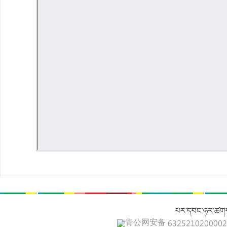
པར་དབང་ཉར་ཚགས
青公网安备 632521020000