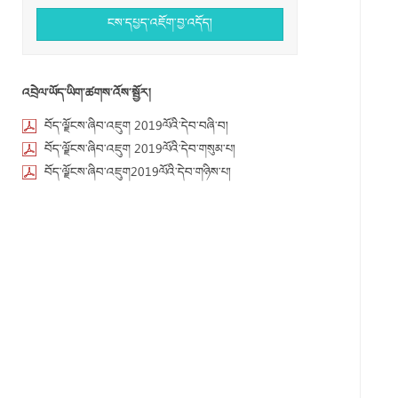
ངས་དཔྱད་འཇོག་བྱ་འདོད།
འབྲེལ་ཡོད་ཡིག་ཚགས་འོས་སྦྱོར།
བོད་ལྗོངས་ཞིབ་འཇུག 2019ལོའི་དེབ་བཞི་བ།
བོད་ལྗོངས་ཞིབ་འཇུག 2019ལོའི་དེབ་གསུམ་པ།
བོད་ལྗོངས་ཞིབ་འཇུག2019ལོའི་དེབ་གཉིས་པ།