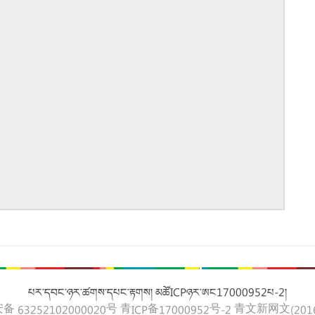
པར་དབང་ཉར་ཚགས་དཔང་རྟགས། མཚོICPཉར་ཨང17000952པ-2།
 63252102000020号
青ICP备17000952号-2
青文新网文(2016)