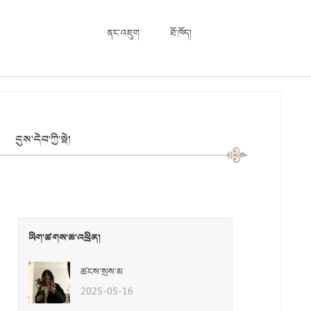
ནང་འཇུག
ཐོ་ཁོད།
དུས་དེབ་ཀྱི་སྡེ།
ཡིག་ཚགས་ཆ་འཕྲིན།
ཚངས་སྲས་མ
2025-05-16