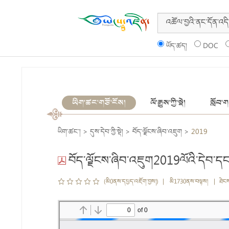
ཡོད་ཚད།
DOC
ཡིག་ཚང་གཙོ་ངོས།
ལོ་རྒྱུས་ཀྱི་སྡེ།
སློབ་གས
ཡིག་ཚང་།
>
དུས་དེབ་ཀྱི་སྡེ།
>
བོད་ལྗོངས་ཞིབ་འཇུག
>
2019
བོད་ལྗོངས་ཞིབ་འཇུག2019ལོའི་དེབ་དང་
(མི0ནས་དཔྱད་འཇོག་བྱས།) | མི1730ནས་བལྟས། | ཐེང