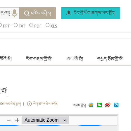
ངེད་ཀྱི་ཡིག་ཚགས་ཡར་སྤྲོད།
འཚོལ་བཤེར།
PPT
TXT
PDF
XLS
ོའི་སྡེ།
རིག་གནས་ཀྱི་སྡེ།
PPTཡི་སྡེ།
དཔྱད་རྩོམ་གྱི་སྡེ།
པོ།
ས0ལ་ཕབ་ལེན་བྱས། |
ཡིག་ཚགས་ཐེར་འདོན།
མཉམ་སྤྱོད།