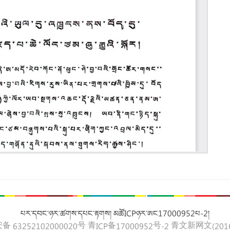
པར་དབང་ཉར་ཚགས་དཔང་རྟགས། མཚོICPཉར་ཨང17000952པ-2།
 63252102000020号
青ICP备17000952号-2
青文新网文(2016)