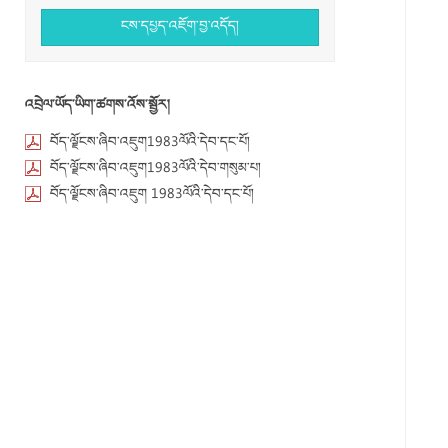
ངས་དཔྱད་འཇོག་བྱ་འདོད།
འབྲེལ་ཡོད་ཡིག་ཚགས་འོས་སྦྱོར།
བོད་ལྗོངས་ཞིབ་འཇུག1983ལོའི་དེབ་དང་པོ།
བོད་ལྗོངས་ཞིབ་འཇུག1983ལོའི་དེབ་གསུམ་པ།
བོད་ལྗོངས་ཞིབ་འཇུག 1983ལོའི་དེབ་དང་པོ།