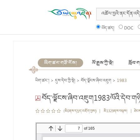
ཡོད་ཚད།
DOC
ཡིག་ཚང་གཙོ་ངོས།
ལོ་རྒྱུས་ཀྱི་སྡེ།
སློབ་གས
ཡིག་ཚང་།
>
དུས་དེབ་ཀྱི་སྡེ།
>
བོད་ལྗོངས་ཞིབ་འཇུག
>
1983
བོད་ལྗོངས་ཞིབ་འཇུག1983ལོའི་དེབ་གཉ
(མི0ནས་དཔྱད་འཇོག་བྱས།) | མི1329ནས་བལྟས། | ཐེང