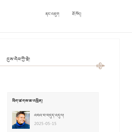
ནང་འཇུག
ཐོ་ཁོད།
དུས་དེབ་ཀྱི་སྡེ།
ཡིག་ཚགས་ཆ་འཕྲིན།
འབའ་བ་བདུད་འདུལ།
2025-05-15