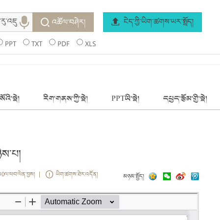
ངེད་ཀྱི་ཡིག་ཚགས་ཡར་སྤྲོད།
འཚོལ་བཤེར།
PPT
TXT
PDF
XLS
ོའི་སྡེ།
རིག་གནས་ཀྱི་སྡེ།
PPTཡི་སྡེ།
དཔྱད་རྩོམ་གྱི་སྡེ།
ིས་པ།
ས0ལ་ཕབ་ལེན་བྱས། |
ཡིག་ཚགས་ཐེར་འདོན།
མཉམ་སྤྱོད།