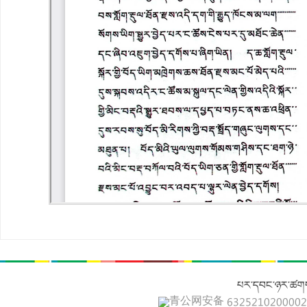
པར་དབང་ཉར་ཚགས
青公网安备 632521020000