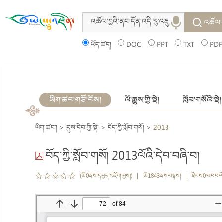
འཚོལ་
ཡོད་ཚད།
DOC
PPT
TXT
PDF
ཡིག་ཚང་གཙོ་ངོས།
ལོ་རྒྱུས་ཀྱི་སྡེ།
སློབ་གསོའི་སྡེ།
ཡིག་ཚང་།
>
དུས་དེབ་ཀྱི་སྡེ།
>
བོད་ཀྱི་སློབ་གསོ།
>
2013
བོད་ཀྱི་སློབ་གསོ། 2013ལོའི་དེབ་བཞི་བ།
(མི0ནས་དཔྱད་འཇོག་བྱས།) | མི1843ནས་བལྟས། | ཐེངས0ལ་ཕབ་ལ