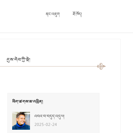
ནང་འཇུག
ཐོ་ཁོད།
དུས་དེབ་ཀྱི་སྡེ།
ཡིག་ཚགས་ཆ་འཕྲིན།
འབའ་བ་བདུད་འདུལ།
2025-02-24