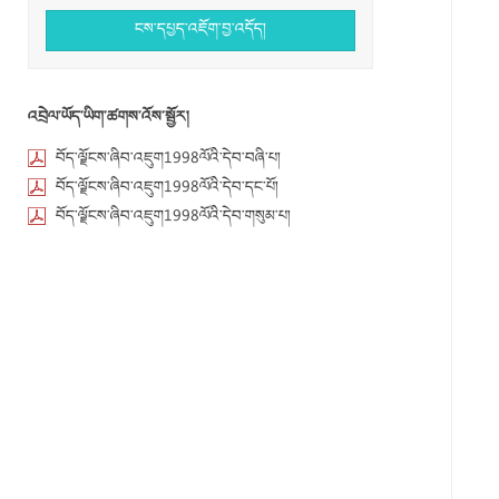
ངས་དཔྱད་འཇོག་བྱ་འདོད།
འབྲེལ་ཡོད་ཡིག་ཚགས་འོས་སྦྱོར།
བོད་ལྗོངས་ཞིབ་འཇུག1998ལོའི་དེབ་བཞི་པ།
བོད་ལྗོངས་ཞིབ་འཇུག1998ལོའི་དེབ་དང་པོ།
བོད་ལྗོངས་ཞིབ་འཇུག1998ལོའི་དེབ་གསུམ་པ།