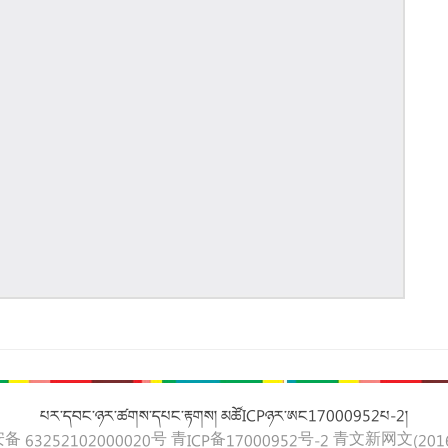
པར་དབང་ཉར་ཚགས་དཔང་རྟགས། མཚོICPཉར་ཨང17000952པ-2།
 63252102000020号
青ICP备17000952号-2
青文新网文(2016)