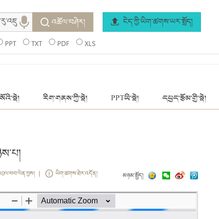
ངེད་ཀྱི་ཡིག་ཚགས་ཡར་སྤྲོད།
འཚོལ་བཤེར།
PPT
TXT
PDF
XLS
ོའི་སྡེ།
རིག་གནས་ཀྱི་སྡེ།
PPTཡི་སྡེ།
དཔྱད་རྩོམ་གྱི་སྡེ།
ིས་པ།
ས0ལ་ཕབ་ལེན་བྱས། |
ཡིག་ཚགས་ཐེར་འདོན།
མཉམ་སྤྱོད།