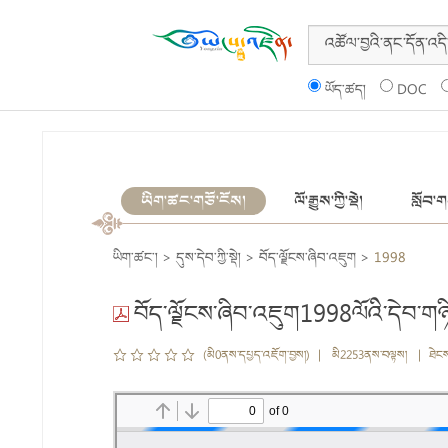
ཡོད་ཚད།
DOC
ཡིག་ཚང་གཙོ་ངོས།
ལོ་རྒྱུས་ཀྱི་སྡེ།
སློབ་གས
ཡིག་ཚང་།
>
དུས་དེབ་ཀྱི་སྡེ།
>
བོད་ལྗོངས་ཞིབ་འཇུག
>
1998
བོད་ལྗོངས་ཞིབ་འཇུག1998ལོའི་དེབ་གཉ
(མི0ནས་དཔྱད་འཇོག་བྱས།) | མི2253ནས་བལྟས། | ཐེང