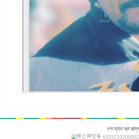
པར་དབང་ཉར་ཚགས
青公网安备 632521020000