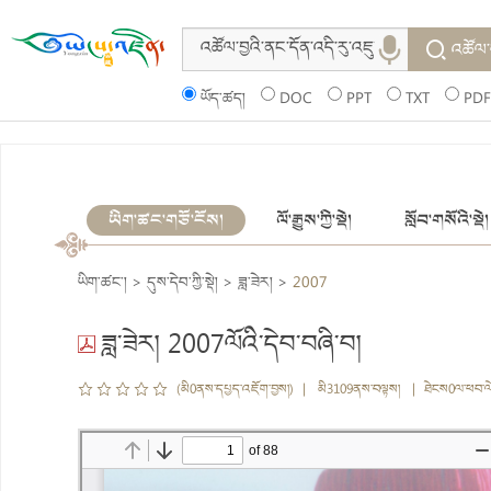
འཚོལ་
ཡོད་ཚད།
DOC
PPT
TXT
PDF
ཡིག་ཚང་གཙོ་ངོས།
ལོ་རྒྱུས་ཀྱི་སྡེ།
སློབ་གསོའི་སྡེ།
ཡིག་ཚང་།
>
དུས་དེབ་ཀྱི་སྡེ།
>
ཟླ་ཟེར།
>
2007
ཟླ་ཟེར། 2007ལོའི་དེབ་བཞི་བ།
(མི0ནས་དཔྱད་འཇོག་བྱས།) | མི3109ནས་བལྟས། | ཐེངས0ལ་ཕབ་ལ