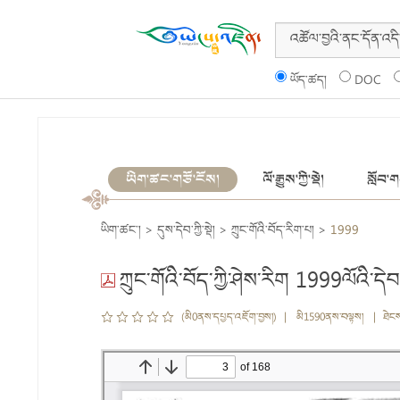
ཡོད་ཚད།
DOC
ཡིག་ཚང་གཙོ་ངོས།
ལོ་རྒྱུས་ཀྱི་སྡེ།
སློབ་གས
ཡིག་ཚང་།
>
དུས་དེབ་ཀྱི་སྡེ།
>
ཀྲུང་གོའི་བོད་རིག་པ།
>
1999
ཀྲུང་གོའི་བོད་ཀྱི་ཤེས་རིག 1999ལོའི་དེབ
(མི0ནས་དཔྱད་འཇོག་བྱས།) | མི1590ནས་བལྟས། | ཐེང