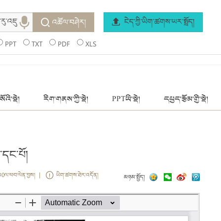
ངེད་ཀྱི་ཡིག་ཚགས་ཡར་སྤྲོད།
འཚོལ་བཤེར།
PPT
TXT
PDF
XLS
ོའི་སྡེ།
རིག་གནས་ཀྱི་སྡེ།
PPTཡི་སྡེ།
དཔྱད་རྩོམ་གྱི་སྡེ།
་དང་པོ།
ས0ལ་ཕབ་ལེན་བྱས། |
ཡིག་ཚགས་ཐེར་འདོན།
མཉམ་སྤྱོད།