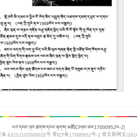
པར་དབང་ཉར་ཚགས་དཔང་རྟགས། མཚོICPཉར་ཨང17000952པ-2།
 63252102000020号
青ICP备17000952号-2
青文新网文(2016)