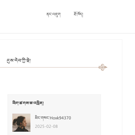
ནང་འཇུག
ཐོ་ཁོད།
དུས་དེབ་ཀྱི་སྡེ།
ཡིག་ཚགས་ཆ་འཕྲིན།
མིང་གསང་Hoxk94370
2025-02-08