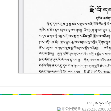
པར་དབང་ཉར་ཚགས
青公网安备 632521020000