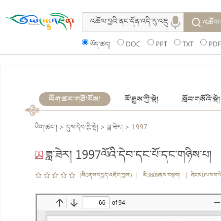
འཚོལ་
ཡོད་ཚད།
DOC
PPT
TXT
PDF
ཡིག་ཚང་གཙོ་ངོས།
ལོ་རྒྱུས་ཀྱི་སྡེ།
སློབ་གསོའི་སྡེ།
ཡིག་ཚང་།
>
དུས་དེབ་ཀྱི་སྡེ།
>
ཟླ་ཟེར།
>
1997
ཟླ་ཟེར། 1997ལོའི་དེབ་དང་པོ་དང་གཉིས་པ།
(མི0ནས་དཔྱད་འཇོག་བྱས།) | མི3809ནས་བལྟས། | ཐེངས0ལ་ཕབ་ལ