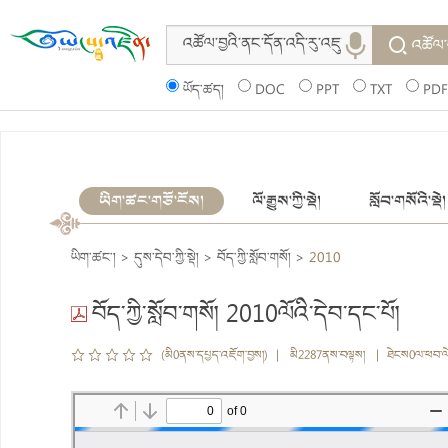
འཚོལ་
ཡོད་ཚད།
DOC
PPT
TXT
PDF
ཡིག་ཚང་གཙོ་ངོས།
ལོ་རྒྱུས་ཀྱི་སྡེ།
སློབ་གསོའི་སྡེ།
ཡིག་ཚང་།
>
དུས་དེབ་ཀྱི་སྡེ།
>
བོད་ཀྱི་སློབ་གསོ།
>
2010
བོད་ཀྱི་སློབ་གསོ། 2010ལོའི་དེབ་དང་པོ།
(མི0ནས་དཔྱད་འཇོག་བྱས།) | མི2287ནས་བལྟས། | ཐེངས0ལ་ཕབ་ལ