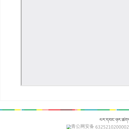
པར་དབང་ཉར་ཚགས
青公网安备 632521020000